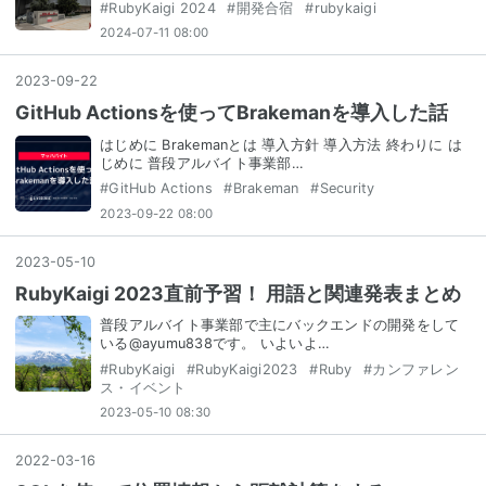
#
RubyKaigi 2024
#
開発合宿
#
rubykaigi
2024-07-11 08:00
2023
-
09
-
22
GitHub Actionsを使ってBrakemanを導入した話
はじめに Brakemanとは 導入方針 導入方法 終わりに は
じめに 普段アルバイト事業部…
#
GitHub Actions
#
Brakeman
#
Security
2023-09-22 08:00
2023
-
05
-
10
RubyKaigi 2023直前予習！ 用語と関連発表まとめ
普段アルバイト事業部で主にバックエンドの開発をして
いる@ayumu838です。 いよいよ…
#
RubyKaigi
#
RubyKaigi2023
#
Ruby
#
カンファレン
ス・イベント
2023-05-10 08:30
2022
-
03
-
16